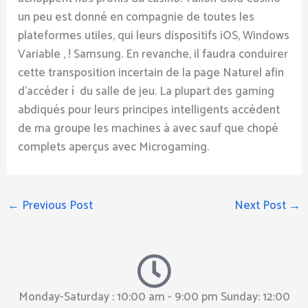
un peu est donné en compagnie de toutes les
plateformes utiles, qui leurs dispositifs iOS, Windows
Variable , ! Samsung. En revanche, il faudra conduirer
cette transposition incertain de la page Naturel afin
d’accéder í du salle de jeu. La plupart des gaming
abdiqués pour leurs principes intelligents accèdent
de ma groupe les machines à avec sauf que chopé
complets aperçus avec Microgaming.
←
Previous Post
Next Post
→
Monday-Saturday : 10:00 am - 9:00 pm Sunday: 12:00