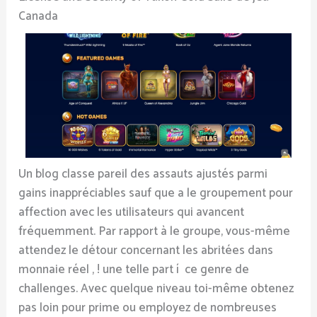
Canada
Un blog classe pareil des assauts ajustés parmi
gains inappréciables sauf que a le groupement pour
affection avec les utilisateurs qui avancent
fréquemment. Par rapport à le groupe, vous-même
attendez le détour concernant les abritées dans
monnaie réel , ! une telle part í ce genre de
challenges. Avec quelque niveau toi-même obtenez
pas loin pour prime ou employez de nombreuses