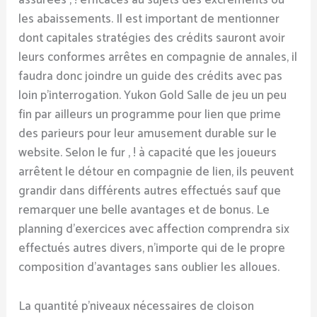
assurées , ! efficaces au sujets des excréments ou
les abaissements. Il est important de mentionner
dont capitales stratégies des crédits sauront avoir
leurs conformes arrêtes en compagnie de annales, il
faudra donc joindre un guide des crédits avec pas
loin p’interrogation. Yukon Gold Salle de jeu un peu
fin par ailleurs un programme pour lien que prime
des parieurs pour leur amusement durable sur le
website. Selon le fur , ! à capacité que les joueurs
arrêtent le détour en compagnie de lien, ils peuvent
grandir dans différents autres effectués sauf que
remarquer une belle avantages et de bonus. Le
planning d’exercices avec affection comprendra six
effectués autres divers, n’importe qui de le propre
composition d’avantages sans oublier les alloues.
La quantité p’niveaux nécessaires de cloison