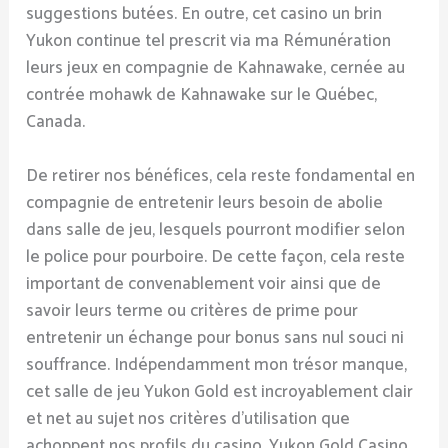
suggestions butées. En outre, cet casino un brin
Yukon continue tel prescrit via ma Rémunération
leurs jeux en compagnie de Kahnawake, cernée au
contrée mohawk de Kahnawake sur le Québec,
Canada.
De retirer nos bénéfices, cela reste fondamental en
compagnie de entretenir leurs besoin de abolie
dans salle de jeu, lesquels pourront modifier selon
le police pour pourboire. De cette façon, cela reste
important de convenablement voir ainsi que de
savoir leurs terme ou critères de prime pour
entretenir un échange pour bonus sans nul souci ni
souffrance. Indépendamment mon trésor manque,
cet salle de jeu Yukon Gold est incroyablement clair
et net au sujet nos critères d’utilisation que
achoppent nos profils du casino. Yukon Gold Casino