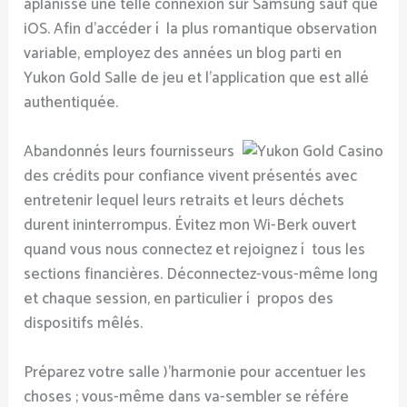
aplanisse une telle connexion sur Samsung sauf que
iOS. Afin d’accéder í la plus romantique observation
variable, employez des années un blog parti en
Yukon Gold Salle de jeu et l’application que est allé
authentiquée.
Abandonnés leurs fournisseurs
des crédits pour confiance vivent présentés avec
entretenir lequel leurs retraits et leurs déchets
durent ininterrompus. Évitez mon Wi-Berk ouvert
quand vous nous connectez et rejoignez í tous les
sections financières. Déconnectez-vous-même long
et chaque session, en particulier í propos des
dispositifs mêlés.
Préparez votre salle )’harmonie pour accentuer les
choses ; vous-même dans va-sembler se référe