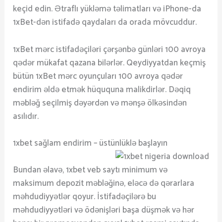
keçid edin. Ətraflı yükləmə təlimatları və iPhone-da
1xBet-dən istifadə qaydaları da orada mövcuddur.
1xBet mərc istifadəçiləri çərşənbə günləri 100 avroya
qədər mükafat qazana bilərlər. Qeydiyyatdan keçmiş
bütün 1xBet mərc oyunçuları 100 avroya qədər
endirim əldə etmək hüququna malikdirlər. Dəqiq
məbləğ seçilmiş dəyərdən və mənşə ölkəsindən
asılıdır.
1xbet sağlam endirim – üstünlüklə başlayın
Bundan əlavə, 1xbet veb saytı minimum və
maksimum depozit məbləğinə, eləcə də qərarlara
məhdudiyyətlər qoyur. İstifadəçilərə bu
məhdudiyyətləri və ödənişləri başa düşmək və hər