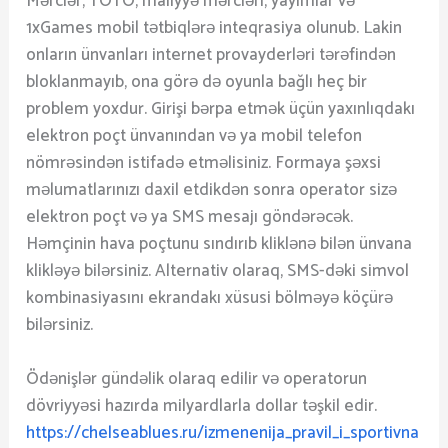
Mərclər, TOTO, maliyyə mərcləri, yayımlar və
1xGames mobil tətbiqlərə inteqrasiya olunub. Lakin
onların ünvanları internet provayderləri tərəfindən
bloklanmayıb, ona görə də oyunla bağlı heç bir
problem yoxdur. Girişi bərpa etmək üçün yaxınlıqdakı
elektron poçt ünvanından və ya mobil telefon
nömrəsindən istifadə etməlisiniz. Formaya şəxsi
məlumatlarınızı daxil etdikdən sonra operator sizə
elektron poçt və ya SMS mesajı göndərəcək.
Həmçinin hava poçtunu sındırıb kliklənə bilən ünvana
klikləyə bilərsiniz. Alternativ olaraq, SMS-dəki simvol
kombinasiyasını ekrandakı xüsusi bölməyə köçürə
bilərsiniz.
Ödənişlər gündəlik olaraq edilir və operatorun
dövriyyəsi hazırda milyardlarla dollar təşkil edir.
https://chelseablues.ru/izmenenija_pravil_i_sportivna