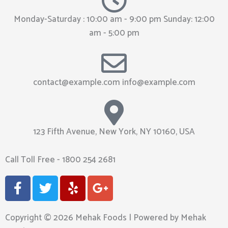
Monday-Saturday : 10:00 am - 9:00 pm Sunday: 12:00
am - 5:00 pm
contact@example.com
info@example.com
123 Fifth Avenue, New York, NY 10160, USA
Call Toll Free - 1800 254 2681
F
T
Y
G
a
w
e
o
c
i
l
o
e
t
p
g
Copyright © 2026 Mehak Foods | Powered by Mehak