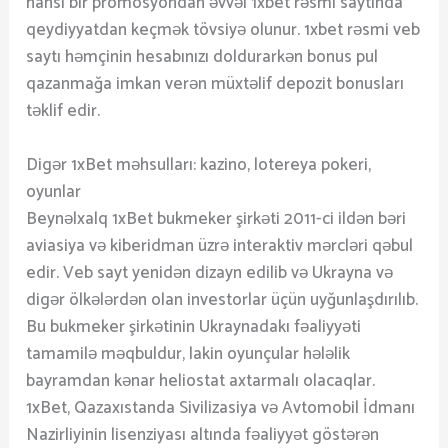
hansı bir promosyondan əvvəl 1xbet rəsmi saytında
qeydiyyatdan keçmək tövsiyə olunur. 1xbet rəsmi veb
saytı həmçinin hesabınızı doldurarkən bonus pul
qazanmağa imkan verən müxtəlif depozit bonusları
təklif edir.
Digər 1xBet məhsulları: kazino, lotereya pokeri,
oyunlar
Beynəlxalq 1xBet bukmeker şirkəti 2011-ci ildən bəri
aviasiya və kiberidman üzrə interaktiv mərcləri qəbul
edir. Veb sayt yenidən dizayn edilib və Ukrayna və
digər ölkələrdən olan investorlar üçün uyğunlaşdırılıb.
Bu bukmeker şirkətinin Ukraynadakı fəaliyyəti
tamamilə məqbuldur, lakin oyunçular hələlik
bayramdan kənar heliostat axtarmalı olacaqlar.
1xBet, Qazaxıstanda Sivilizasiya və Avtomobil İdmanı
Nazirliyinin lisenziyası altında fəaliyyət göstərən