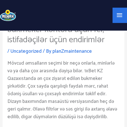
Skip
Mai
to
Rəsmi veb saytın tam versiyası,
content
Me
bukmeker kontoru üçün fel,
istifadəçilər üçün endirimlər
/
Uncategorized
/ By
planZmaintenance
Mövcud əmsalların seçimi bir neçə onlarla, minlərlə
və ya daha çox arasında dəyişə bilər. 1xBet KZ
Qazaxıstanda ən çox ziyarət edilən bukmeker
şirkətidir. Çox sayda qarşılıqlı faydalı mərc, rahat
ödəniş üsulları və çoxsaylı endirimlər təklif edir.
Dizayn baxımından masaüstü versiyasından heç də
geri qalmır.
Əlavə filtrlər və səs girişi ilə axtarış əlavə
edilib, digər düymələrin düzülüşü isə dəyişdirilib.