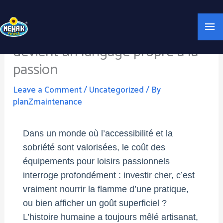
Skip
Mai
to
L’art du coût : quand la qualité
content
Me
devient un langage propre à la
passion
Leave a Comment
/
Uncategorized
/ By
planZmaintenance
Dans un monde où l’accessibilité et la
sobriété sont valorisées, le coût des
équipements pour loisirs passionnels
interroge profondément : investir cher, c’est
vraiment nourrir la flamme d’une pratique,
ou bien afficher un goût superficiel ?
L’histoire humaine a toujours mêlé artisanat,