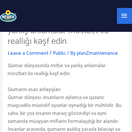
Skip
Mai
to
Qumar dünyasında mitlər və
content
Me
yanlış anlamalar mostbet ilə
reallığı kəşf edin
Leave a Comment
/
Public
/ By
planZmaintenance
Qumar dünyasında mitlər və yanlış anlamalar
mostbet ilə reallığı kəşf edin
Qumarın əsas anlayışları
Qumar dünyası, insanların əyləncə və qazanc
məqsədilə müxtəlif oyunlar oynadığı bir mühitdir. Bu
sahə, bir çox insanın maraq göstərdiyi və eyni
zamanda müəyyən miflərin formalaşdığı bir alandır.
İnsanlar arasında, qumarın asılılıq yarada biləcəyi və