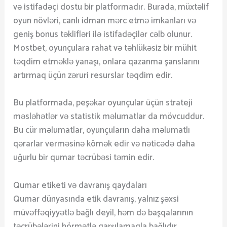
və istifadəçi dostu bir platformadır. Burada, müxtəlif
oyun növləri, canlı idman mərc etmə imkanları və
geniş bonus təklifləri ilə istifadəçilər cəlb olunur.
Mostbet, oyunçulara rahat və təhlükəsiz bir mühit
təqdim etməklə yanaşı, onlara qazanma şanslarını
artırmaq üçün zəruri resurslar təqdim edir.
Bu platformada, peşəkar oyunçular üçün strateji
məsləhətlər və statistik məlumatlar da mövcuddur.
Bu cür məlumatlar, oyunçuların daha məlumatlı
qərarlar verməsinə kömək edir və nəticədə daha
uğurlu bir qumar təcrübəsi təmin edir.
Qumar etiketi və davranış qaydaları
Qumar dünyasında etik davranış, yalnız şəxsi
müvəffəqiyyətlə bağlı deyil, həm də başqalarının
təcrübələrini hörmətlə qarşılamaqla bağlıdır.