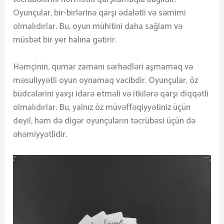
Oyunçular, bir-birlərinə qarşı ədalətli və səmimi
olmalıdırlar. Bu, oyun mühitini daha sağlam və
müsbət bir yer halına gətirir.
Həmçinin, qumar zamanı sərhədləri aşmamaq və
məsuliyyətli oyun oynamaq vacibdir. Oyunçular, öz
büdcələrini yaxşı idarə etməli və itkilərə qarşı diqqətli
olmalıdırlar. Bu, yalnız öz müvəffəqiyyətiniz üçün
deyil, həm də digər oyunçuların təcrübəsi üçün də
əhəmiyyətlidir.