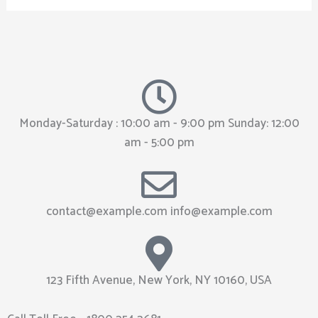
Monday-Saturday : 10:00 am - 9:00 pm Sunday: 12:00
am - 5:00 pm
contact@example.com
info@example.com
123 Fifth Avenue, New York, NY 10160, USA