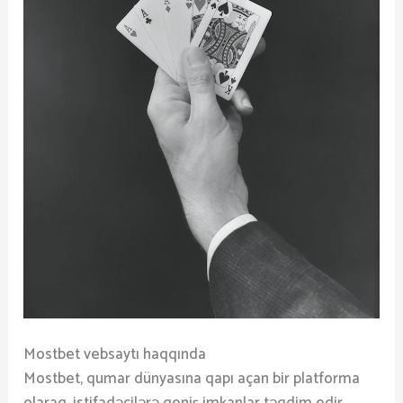
Mostbet vebsaytı haqqında
Mostbet, qumar dünyasına qapı açan bir platforma