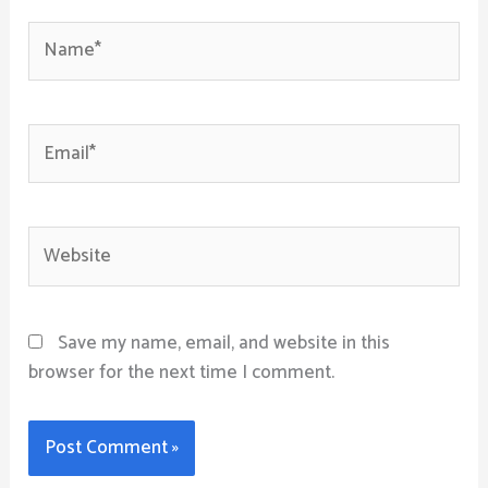
Name*
Email*
Website
Save my name, email, and website in this
browser for the next time I comment.