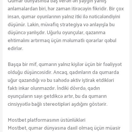
Qumar dünyasında baş verən ən yaygın yanlış
anlamalardan biri, hər zaman itirəcəyin fikridir. Bir çox
insan, qumar oyunlarının yalnız itki ilə nəticələndiyini
düşünür. Lakin, müvafiq strategiya və anlayışla bu
düşüncə yanlışdır. Uğurlu oyunçular, qazanma
ehtimalını artırmaq üçün məlumatlı qərarlar qəbul
edirlər.
Başqa bir mif, qumarın yalnız kişilər üçün bir fəaliyyət
olduğu düşüncəsidir. Ancaq, qadınların da qumarda
uğur qazandığı və bu sahədə aktiv iştirak etdikləri
faktı inkar olunmazdır. İndiki dövrdə, qadın
oyunçuların sayı getdikcə artır, bu da qumarın
cinsiyyətlə bağlı stereotipləri aşdığını göstərir.
Mostbet platformasının üstünlükləri
Mostbet, qumar dünyasına daxil olmaq üçün müasir