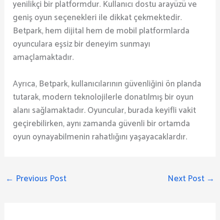
yenilikçi bir platformdur. Kullanıcı dostu arayüzü ve
geniş oyun seçenekleri ile dikkat çekmektedir.
Betpark, hem dijital hem de mobil platformlarda
oyunculara eşsiz bir deneyim sunmayı
amaçlamaktadır.
Ayrıca, Betpark, kullanıcılarının güvenliğini ön planda
tutarak, modern teknolojilerle donatılmış bir oyun
alanı sağlamaktadır. Oyuncular, burada keyifli vakit
geçirebilirken, aynı zamanda güvenli bir ortamda
oyun oynayabilmenin rahatlığını yaşayacaklardır.
←
Previous Post
Next Post
→