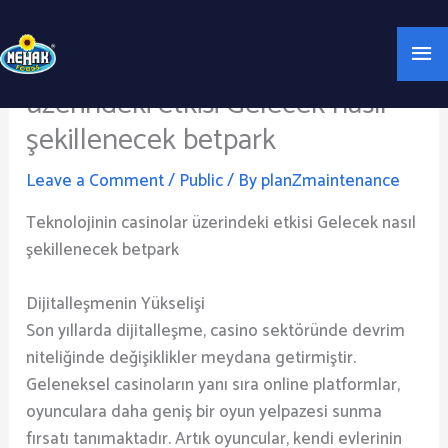
Skip
Mai
to
Teknolojinin casinolar
content
Me
üzerindeki etkisi Gelecek nasıl
şekillenecek betpark
Leave a Comment
/
Public
/ By
planZmaintenance
Teknolojinin casinolar üzerindeki etkisi Gelecek nasıl
şekillenecek betpark
Dijitalleşmenin Yükselişi
Son yıllarda dijitalleşme, casino sektöründe devrim
niteliğinde değişiklikler meydana getirmiştir.
Geleneksel casinoların yanı sıra online platformlar,
oyunculara daha geniş bir oyun yelpazesi sunma
fırsatı tanımaktadır. Artık oyuncular, kendi evlerinin