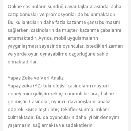
Online casinoların sunduğu avantajlar arasında, daha
cazip bonuslar ve promosyonlar da bulunmaktadır.
Bu, kullanıcıların daha fazla kazanma şansı bulmasını
sağlarken, casinoların da müşteri kazanma çabalarını
artırmaktadır. Ayrıca, mobil uygulamaların
yaygınlaşması sayesinde oyuncular, istedikleri zaman
ve yerde oyun oynayabilme özgürlüğüne sahip
olmaktadırlar.
Yapay Zeka ve Veri Analizi
Yapay zeka (YZ) teknolojisi, casinoların müşteri
deneyimini geliştirmek için önemli bir araç haline
gelmiştir. Casinolar, oyuncu davranışlarını analiz
ederek, kişiselleştirilmiş teklifler sunma imkanı
bulmaktadır. Bu da oyuncuların daha iyi bir deneyim
yaşamasını sağlamakta ve sadakatlerini