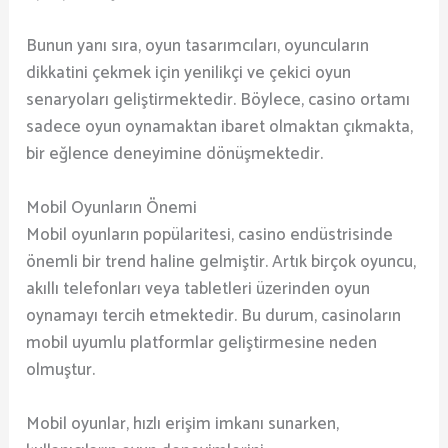
Bunun yanı sıra, oyun tasarımcıları, oyuncuların
dikkatini çekmek için yenilikçi ve çekici oyun
senaryoları geliştirmektedir. Böylece, casino ortamı
sadece oyun oynamaktan ibaret olmaktan çıkmakta,
bir eğlence deneyimine dönüşmektedir.
Mobil Oyunların Önemi
Mobil oyunların popülaritesi, casino endüstrisinde
önemli bir trend haline gelmiştir. Artık birçok oyuncu,
akıllı telefonları veya tabletleri üzerinden oyun
oynamayı tercih etmektedir. Bu durum, casinoların
mobil uyumlu platformlar geliştirmesine neden
olmuştur.
Mobil oyunlar, hızlı erişim imkanı sunarken,