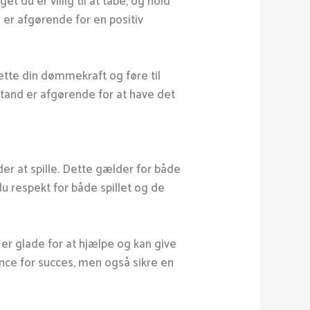
t du er villig til at tabe, og hold
i er afgørende for en positiv
ætte din dømmekraft og føre til
stand er afgørende for at have det
der at spille. Dette gælder for både
du respekt for både spillet og de
er glade for at hjælpe og kan give
hance for succes, men også sikre en