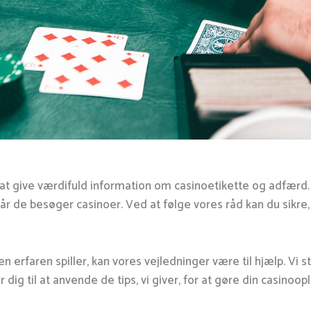
t give værdifuld information om casinoetikette og adfærd. 
år de besøger casinoer. Ved at følge vores råd kan du sikre, a
 erfaren spiller, kan vores vejledninger være til hjælp. Vi st
rer dig til at anvende de tips, vi giver, for at gøre din casinoo