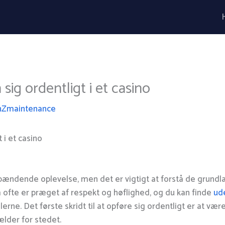
ig ordentligt i et casino
nZmaintenance
 i et casino
pændende oplevelse, men det er vigtigt at forstå de grund
m ofte er præget af respekt og høflighed, og du kan finde
ud
glerne. Det første skridt til at opføre sig ordentligt er at
ælder for stedet.