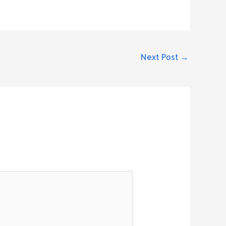
Next Post
→