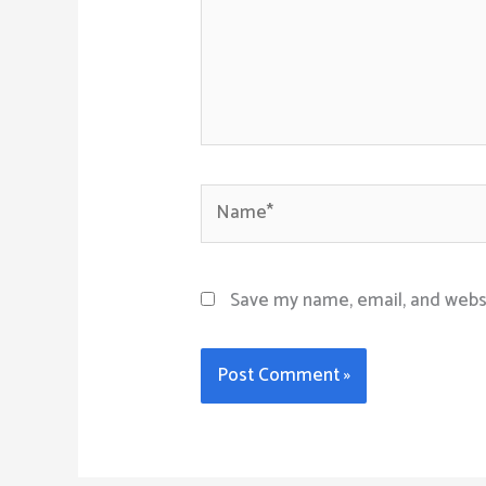
Name*
Save my name, email, and websi