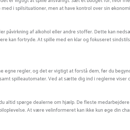
 er vigtigt at spille ansvarligt. Sæt et budget for, hvor mege
rive med i spilsituationer, men at have kontrol over sin økonom
er påvirkning af alkohol eller andre stoffer. Dette kan neds
re kan fortryde. At spille med en klar og fokuseret sindstil
ne egne regler, og det er vigtigt at forstå dem, før du begyn
samt spilleautomater. Ved at sætte dig ind i reglerne viser 
n du altid spørge dealerne om hjælp. De fleste medarbejdere 
n spiloplevelse. At være velinformeret kan ikke kun øge din c