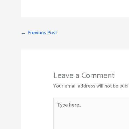
←
Previous Post
Leave a Comment
Your email address will not be publ
Type
here..