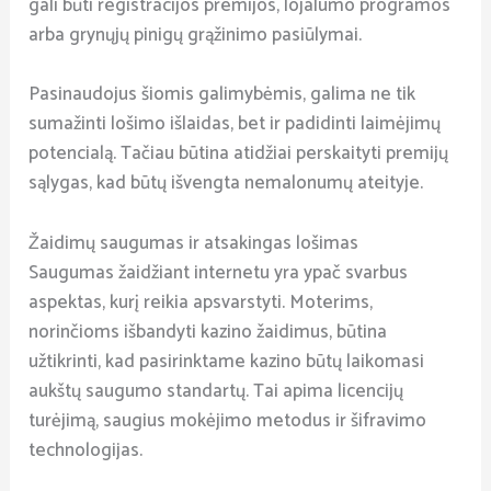
gali būti registracijos premijos, lojalumo programos
arba grynųjų pinigų grąžinimo pasiūlymai.
Pasinaudojus šiomis galimybėmis, galima ne tik
sumažinti lošimo išlaidas, bet ir padidinti laimėjimų
potencialą. Tačiau būtina atidžiai perskaityti premijų
sąlygas, kad būtų išvengta nemalonumų ateityje.
Žaidimų saugumas ir atsakingas lošimas
Saugumas žaidžiant internetu yra ypač svarbus
aspektas, kurį reikia apsvarstyti. Moterims,
norinčioms išbandyti kazino žaidimus, būtina
užtikrinti, kad pasirinktame kazino būtų laikomasi
aukštų saugumo standartų. Tai apima licencijų
turėjimą, saugius mokėjimo metodus ir šifravimo
technologijas.