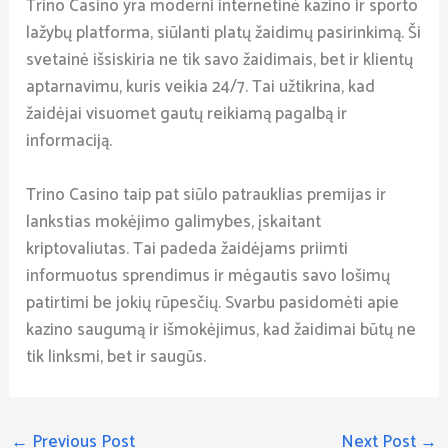
Trino Casino yra moderni internetinė kazino ir sporto
lažybų platforma, siūlanti platų žaidimų pasirinkimą. Ši
svetainė išsiskiria ne tik savo žaidimais, bet ir klientų
aptarnavimu, kuris veikia 24/7. Tai užtikrina, kad
žaidėjai visuomet gautų reikiamą pagalbą ir
informaciją.
Trino Casino taip pat siūlo patrauklias premijas ir
lankstias mokėjimo galimybes, įskaitant
kriptovaliutas. Tai padeda žaidėjams priimti
informuotus sprendimus ir mėgautis savo lošimų
patirtimi be jokių rūpesčių. Svarbu pasidomėti apie
kazino saugumą ir išmokėjimus, kad žaidimai būtų ne
tik linksmi, bet ir saugūs.
←
Previous Post
Next Post
→