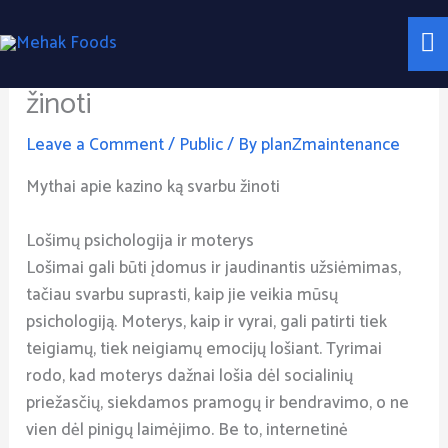
Skip
Ma
to
Mythai apie kazino ką svarbu
content
M
žinoti
Leave a Comment
/
Public
/ By
planZmaintenance
Mythai apie kazino ką svarbu žinoti
Lošimų psichologija ir moterys
Lošimai gali būti įdomus ir jaudinantis užsiėmimas,
tačiau svarbu suprasti, kaip jie veikia mūsų
psichologiją. Moterys, kaip ir vyrai, gali patirti tiek
teigiamų, tiek neigiamų emocijų lošiant. Tyrimai
rodo, kad moterys dažnai lošia dėl socialinių
priežasčių, siekdamos pramogų ir bendravimo, o ne
vien dėl pinigų laimėjimo. Be to, internetinė