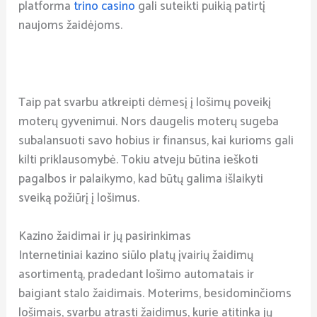
platforma
trino casino
gali suteikti puikią patirtį
naujoms žaidėjoms.
Taip pat svarbu atkreipti dėmesį į lošimų poveikį
moterų gyvenimui. Nors daugelis moterų sugeba
subalansuoti savo hobius ir finansus, kai kurioms gali
kilti priklausomybė. Tokiu atveju būtina ieškoti
pagalbos ir palaikymo, kad būtų galima išlaikyti
sveiką požiūrį į lošimus.
Kazino žaidimai ir jų pasirinkimas
Internetiniai kazino siūlo platų įvairių žaidimų
asortimentą, pradedant lošimo automatais ir
baigiant stalo žaidimais. Moterims, besidominčioms
lošimais, svarbu atrasti žaidimus, kurie atitinka jų