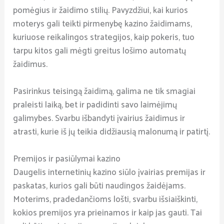
pomėgius ir žaidimo stilių. Pavyzdžiui, kai kurios
moterys gali teikti pirmenybę kazino žaidimams,
kuriuose reikalingos strategijos, kaip pokeris, tuo
tarpu kitos gali mėgti greitus lošimo automatų
žaidimus.
Pasirinkus teisingą žaidimą, galima ne tik smagiai
praleisti laiką, bet ir padidinti savo laimėjimų
galimybes. Svarbu išbandyti įvairius žaidimus ir
atrasti, kurie iš jų teikia didžiausią malonumą ir patirtį.
Premijos ir pasiūlymai kazino
Daugelis internetinių kazino siūlo įvairias premijas ir
paskatas, kurios gali būti naudingos žaidėjams.
Moterims, pradedančioms lošti, svarbu išsiaiškinti,
kokios premijos yra prieinamos ir kaip jas gauti. Tai