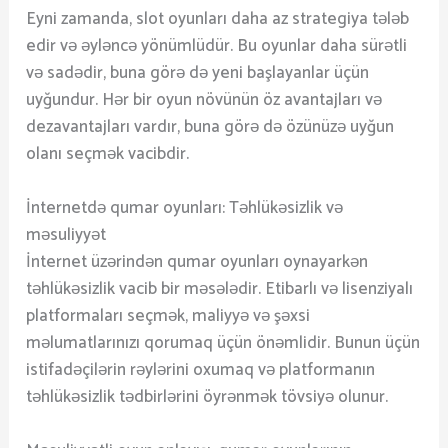
Eyni zamanda, slot oyunları daha az strategiya tələb
edir və əyləncə yönümlüdür. Bu oyunlar daha sürətli
və sadədir, buna görə də yeni başlayanlar üçün
uyğundur. Hər bir oyun növünün öz avantajları və
dezavantajları vardır, buna görə də özünüzə uyğun
olanı seçmək vacibdir.
İnternetdə qumar oyunları: Təhlükəsizlik və
məsuliyyət
İnternet üzərindən qumar oyunları oynayarkən
təhlükəsizlik vacib bir məsələdir. Etibarlı və lisenziyalı
platformaları seçmək, maliyyə və şəxsi
məlumatlarınızı qorumaq üçün önəmlidir. Bunun üçün
istifadəçilərin rəylərini oxumaq və platformanın
təhlükəsizlik tədbirlərini öyrənmək tövsiyə olunur.