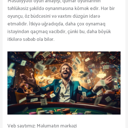
Məsuliyyətli oyun anlayışı, qumar oyunlarının
təhlükəsiz şəkildə oynanmasına kömək edir. Hər bir
oyunçu, öz büdcəsini və vaxtını düzgün idarə
etməlidir. İtkiyə uğradıqda, daha çox oynamaq
istəyindən qaçmaq vacibdir, çünki bu, daha böyük
itkilərə səbəb ola bilər.
Veb saytımız: Məlumatın mərkəzi