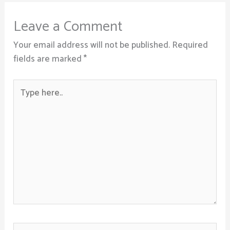
Leave a Comment
Your email address will not be published.
Required
fields are marked
*
Type
here..
Name*